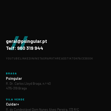
//
geral@psingular.pt
Telf: 960 319 944
YOUTUBE
LINKEDIN
INSTAGRAM
X
THREADS
TIKTOK
FACEBOOK
BRAGA
Psingular
R. Dr. Carlos Lloyd Braga, n.º 40
4715-319 Braga
VILA VERDE
Cuidar+
R. do Condestável Dom Nunes Alves Pereira, 173 R/C