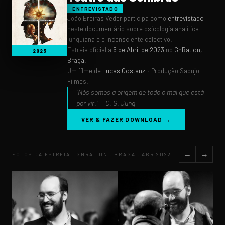
ENTREVISTADO
João Ereiras Vedor participa como
entrevistado
neste documentário sobre psicologia analítica
junguiana e o inconsciente colectivo.
Estreia oficial a
6 de Abril de 2023
no
GnRation,
2023
Braga
.
Um filme de
Lucas Costanzi
· Produção Sabujo
Filmes.
"Nós somos a origem de todo o mal que está
por vir." — C. G. Jung
VER & FAZER DOWNLOAD →
←
→
FOTOS DA ESTREIA · GNRATION · BRAGA · ABR 2023