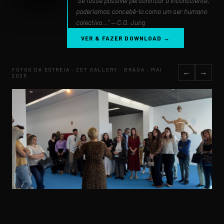
"Se fosse possível personificar o inconsciente,
poderíamos concebê-lo como um ser humano
colectivo..." — C.G. Jung
VER & FAZER DOWNLOAD →
FOTOS DA ESTREIA · ZET GALLERY · BRAGA · MAI
←
→
2025