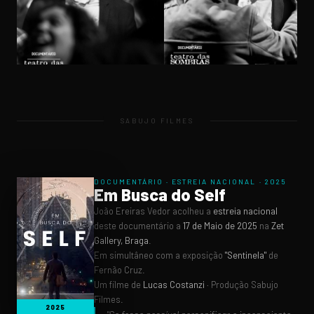
DOCUMENTÁRIO · ESTREIA NACIONAL · 2025
Em Busca do Self
João Ereiras Vedor acolheu a
estreia nacional
deste documentário a
17 de Maio de 2025
na
Zet
Gallery, Braga
.
Em simultâneo com a exposição
"Sentinela"
de
Fernão Cruz.
Um filme de
Lucas Costanzi
· Produção Sabujo
Filmes.
2025