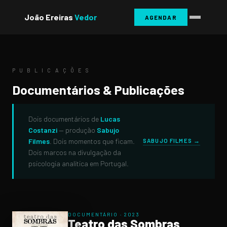
João Ereiras
Vedor
AGENDAR
P U B L I C A Ç Õ E S
Documentários & Publicações
Dois documentários de
Lucas
Costanzi
— produção
Sabujo
Filmes
. Dois momentos que ficam.
SABUJO FILMES →
Dois marcos na divulgação da
psicologia analítica em Portugal.
DOCUMENTÁRIO · 2023
Teatro das Sombras