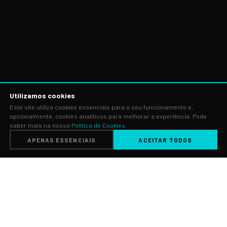
Utilizamos cookies
Este site utiliza cookies essenciais para o seu funcionamento e,
opcionalmente, cookies analíticos para melhorar a experiência. Pode
saber mais na nossa
Política de Cookies
.
WhatsApp
APENAS ESSENCIAIS
ACEITAR TODOS
S O B R E
João Ereiras Vedor é
Psicólogo Clínico e Psicoterapeuta
,
membro efectivo da Ordem dos Psicólogos Portugueses