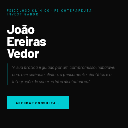
PSICÓLOGO CLÍNICO · PSICOTERAPEUTA ·
INVESTIGADOR
João
Ereiras
Vedor
"A sua prática é guiada por um compromisso inabalável
com a excelência clínica, o pensamento científico e a
integração de saberes interdisciplinares."
AGENDAR CONSULTA →