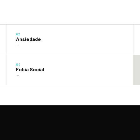
02
Ansiedade
→
05
Fobia Social
→