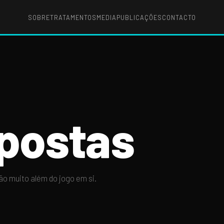
SOBRE
TRATAMENTOS
MEDIA
PUBLICAÇÕES
CONTACTO
postas
o muito além do jogo em si.