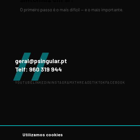
O primeiro passo é o mais difícil — e o mais importante.
//
geral@psingular.pt
Telf: 960 319 944
YOUTUBE
LINKEDIN
INSTAGRAM
X
THREADS
TIKTOK
FACEBOOK
Utilizamos cookies