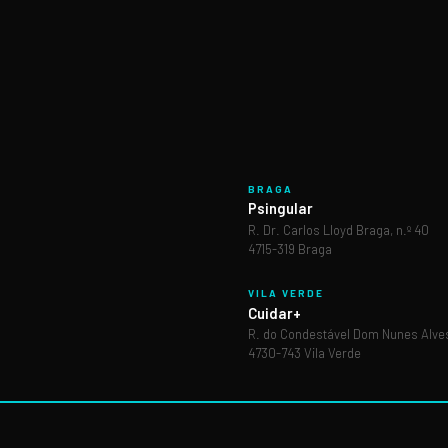
BRAGA
Psingular
R. Dr. Carlos Lloyd Braga, n.º 40
4715-319 Braga
VILA VERDE
Cuidar+
R. do Condestável Dom Nunes Alves
4730-743 Vila Verde