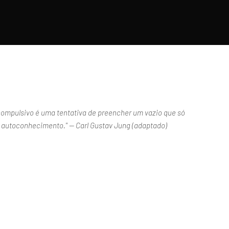
ompulsivo é uma tentativa de preencher um vazio que só
 autoconhecimento." — Carl Gustav Jung (adaptado)