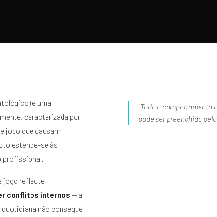
tológico) é uma
"Todo o comportamento c
amente, caracterizada por
pode ser preenchido pelo
de jogo que causam
acto estende-se às
 profissional.
 jogo reflecte
r conflitos internos
— a
a quotidiana não consegue