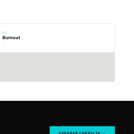
03
Burnout
→
AGENDAR CONSULTA →