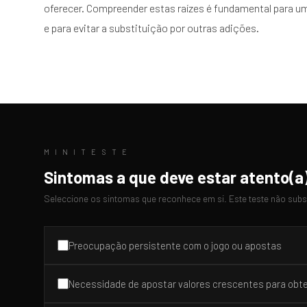
oferecer. Compreender estas raízes é fundamental para 
e para evitar a substituição por outras adições.
M I N I T E S T E
Sintomas a que deve estar atento(a
Seleccione os sintomas que reconhece em si. Este teste não substi
Preocupação persistente com o jogo ou apostas
Necessidade de apostar valores crescentes para obt