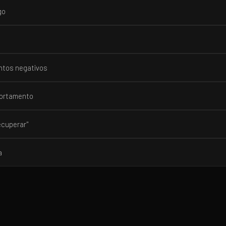
go
ntos negativos
portamento
ecuperar"
a