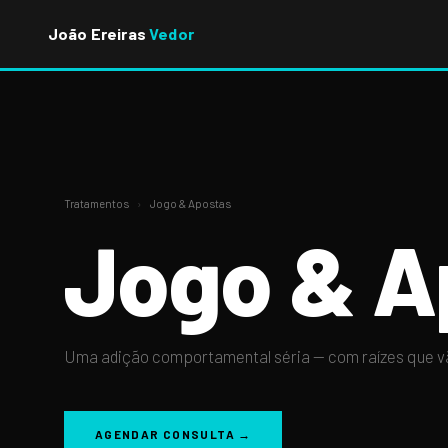
João Ereiras
Vedor
Tratamentos
›
Jogo & Apostas
Jogo & A
Uma adição comportamental séria — com raízes que vã
AGENDAR CONSULTA →