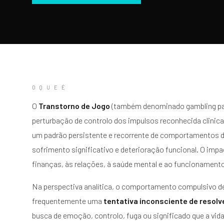
O Q U E É
O
Transtorno de Jogo
(também denominado gambling pa
perturbação de controlo dos impulsos reconhecida clinic
um padrão persistente e recorrente de comportamentos 
sofrimento significativo e deterioração funcional. O imp
finanças, às relações, à saúde mental e ao funcionamento
Na perspectiva analítica, o comportamento compulsivo de
frequentemente uma
tentativa inconsciente de resolve
busca de emoção, controlo, fuga ou significado que a vid