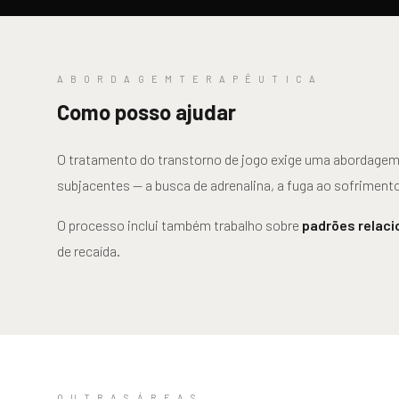
A B O R D A G E M T E R A P Ê U T I C A
Como posso ajudar
O tratamento do transtorno de jogo exige uma abordagem
subjacentes — a busca de adrenalina, a fuga ao sofrimento
O processo inclui também trabalho sobre
padrões relaci
de recaída.
O U T R A S Á R E A S