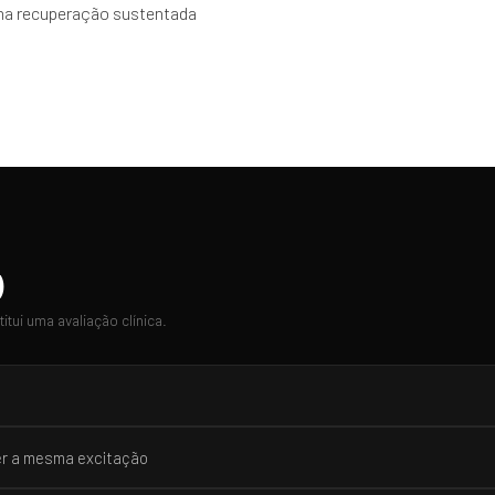
uma recuperação sustentada
)
tui uma avaliação clínica.
er a mesma excitação