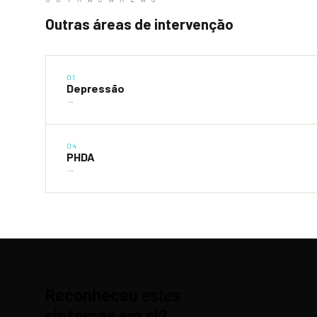
Outras áreas de intervenção
01
Depressão
→
04
PHDA
→
Reconheceu
estes
sintomas em si?