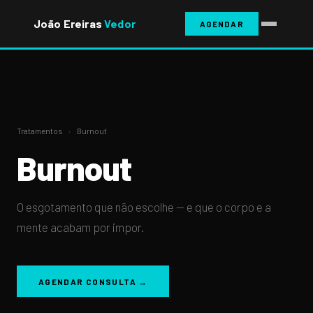
João Ereiras
Vedor
AGENDAR
Tratamentos
›
Burnout
Burnout
O esgotamento que não escolhe — e que o corpo e a
mente acabam por impor.
AGENDAR CONSULTA →