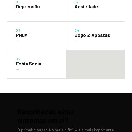
01
02
Depressão
Ansiedade
→
→
03
04
PHDA
Jogo & Apostas
→
→
05
Fobia Social
→
Reconheceu
estes
sintomas em si?
O primeiro passo é o mais difícil — e o mais importante.