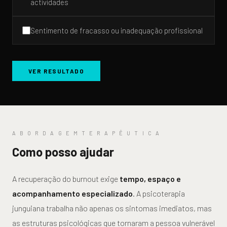
actividades
Sentimento de fracasso ou inadequação profissional
VER RESULTADO
A B O R D A G E M T E R A P Ê U T I C A
Como posso ajudar
A recuperação do burnout exige
tempo, espaço e
acompanhamento especializado
. A psicoterapia
junguiana trabalha não apenas os sintomas imediatos, mas
as estruturas psicológicas que tornaram a pessoa vulnerável