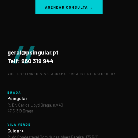
AGENDAR CONSULTA →
//
geral@psingular.pt
Telf: 960 319 944
YOUTUBE
LINKEDIN
INSTAGRAM
X
THREADS
TIKTOK
FACEBOOK
BRAGA
Psingular
R. Dr. Carlos Lloyd Braga, n.º 40
4715-319 Braga
VILA VERDE
Cuidar+
R. do Condestável Dom Nunes Alves Pereira, 173 R/C