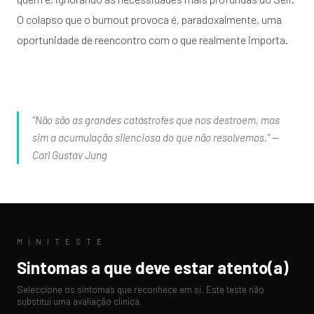
O colapso que o burnout provoca é, paradoxalmente, uma
oportunidade de reencontro com o que realmente importa.
"Não são as grandes catástrofes que nos destroem, mas
sim a acumulação silenciosa do que não resolvemos." —
Carl Gustav Jung
M I N I T E S T E
Sintomas a que deve estar atento(a)
Seleccione os sintomas que reconhece em si. Este teste não
substitui uma avaliação clínica.